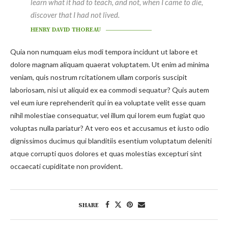
learn what it had to teach, and not, when I came to die,
discover that I had not lived.
HENRY DAVID THOREAU
Quia non numquam eius modi tempora incidunt ut labore et
dolore magnam aliquam quaerat voluptatem. Ut enim ad minima
veniam, quis nostrum rcitationem ullam corporis suscipit
laboriosam, nisi ut aliquid ex ea commodi sequatur? Quis autem
vel eum iure reprehenderit qui in ea voluptate velit esse quam
nihil molestiae consequatur, vel illum qui lorem eum fugiat quo
voluptas nulla pariatur? At vero eos et accusamus et iusto odio
dignissimos ducimus qui blanditiis esentium voluptatum deleniti
atque corrupti quos dolores et quas molestias excepturi sint
occaecati cupiditate non provident.
SHARE